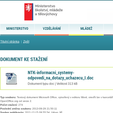
MINISTERSTVO
VZDĚLÁVÁNÍ
MLÁDEŽ
Titulní stránka
|
Zpět
DOKUMENT KE STAŽENÍ
NTK-informacni_systemy-
odpovedi_na_dotazy_uchazecu_I.doc
Dokument typu doc | Velikost 313 kB
Typ souboru:
Textový dokument Microsoft Office, vytvořený v editoru Word, otevřít lze v kancelářs
OpenOffice.org od verze 2.
Počet stažení:
274
Poslední změna souboru:
2013-09-29 21:50:11
Soubor publikován:
2011-12-15 09:55:54, Urban Jiří