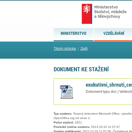
MINISTERSTVO
VZDĚLÁVÁNÍ
Titulní stránka
|
Zpět
DOKUMENT KE STAŽENÍ
exukutivni_shrnuti_ce
Dokument typu doc | Velikos
Typ souboru:
Textový dokument Microsoft Office, vytvořený
OpenOffice.org od verze 2.
Počet stažení:
3321
Poslední změna souboru:
2013-10-10 11:37:47
Soubor publikován:
2011-12-16 11:07:56, Čermáková H