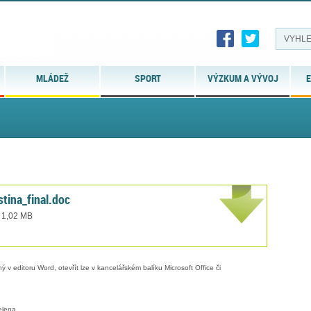
MLÁDEŽ
SPORT
VÝZKUM A VÝVOJ
E
stina_final.doc
t 1,02 MB
 v editoru Word, otevřít lze v kancelářském balíku Microsoft Office či
elena