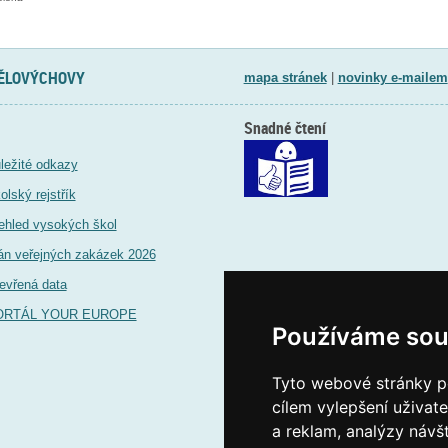
TĚLOVÝCHOVY
mapa stránek
|
novinky e-mailem
Snadné čtení
ležité odkazy
olský rejstřík
ehled vysokých škol
án veřejných zakázek 2026
evřená data
ORTÁL YOUR EUROPE
Používáme sou
Tyto webové stránky po
cílem vylepšení uživat
a reklam, analýzy návš