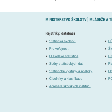
MINISTERSTVO ŠKOLSTVÍ, MLÁDEŽE A 
Rejstříky, databáze
Statistika školství
Dů
Pro veřejnost
Šk
O školské statistice
Př
Sběry statistických dat
Pl
Statistické výstupy a analýzy
Ot
Číselníky a klasifikace
P
Adresáře školských institucí