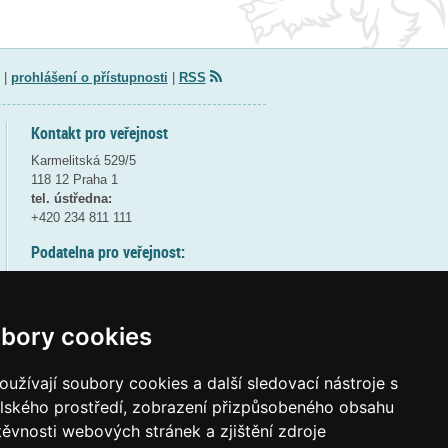
|
prohlášení o přístupnosti
|
RSS
Kontakt pro veřejnost
Karmelitská 529/5
118 12 Praha 1
tel. ústředna:
+420 234 811 111
Podatelna pro veřejnost:
pondělí a středa - 7:30-17:00
úterý a čtvrtek - 7:30-15:30
pátek - 7:30-14:00
bory cookies
8:30 - 9:30 - bezpečnostní přestávka
(více informací
ZDE
)
užívají soubory cookies a další sledovací nástroje s
elského prostředí, zobrazení přizpůsobeného obsahu
Elektronická podatelna:
těvnosti webových stránek a zjištění zdroje
posta@msmt
gov
cz