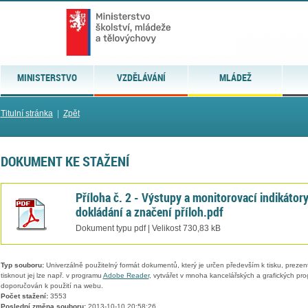
MINISTERSTVO
VZDĚLÁVÁNÍ
MLÁDEŽ
Titulní stránka
|
Zpět
DOKUMENT KE STAŽENÍ
Příloha č. 2 - Výstupy a monitorovací indikátory
dokládání a značení příloh.pdf
Dokument typu pdf | Velikost 730,83 kB
Typ souboru:
Univerzálně použitelný formát dokumentů, který je určen především k tisku, prezen
tisknout jej lze např. v programu
Adobe Reader
, vytvářet v mnoha kancelářských a grafických pr
doporučován k použití na webu.
Počet stažení:
3553
Poslední změna souboru:
2013-10-10 20:58:26