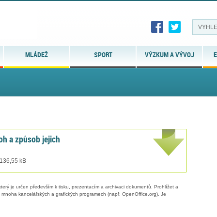
MLÁDEŽ
SPORT
VÝZKUM A VÝVOJ
E
oh a způsob jejich
 136,55 kB
erý je určen především k tisku, prezentacím a archivaci dokumentů. Prohlížet a
 v mnoha kancelářských a grafických programech (např. OpenOffice.org). Je