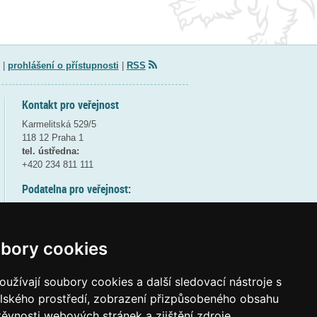
|
prohlášení o přístupnosti
|
RSS
Kontakt pro veřejnost
Karmelitská 529/5
118 12 Praha 1
tel. ústředna:
+420 234 811 111
Podatelna pro veřejnost:
pondělí a středa - 7:30-17:00
úterý a čtvrtek - 7:30-15:30
pátek - 7:30-14:00
bory cookies
8:30 - 9:30 - bezpečnostní přestávka
(více informací
ZDE
)
užívají soubory cookies a další sledovací nástroje s
elského prostředí, zobrazení přizpůsobeného obsahu
Elektronická podatelna:
těvnosti webových stránek a zjištění zdroje
posta@msmt
gov
cz