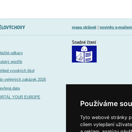
TĚLOVÝCHOVY
mapa stránek
|
novinky e-mailem
Snadné čtení
ležité odkazy
olský rejstřík
ehled vysokých škol
án veřejných zakázek 2026
evřená data
ORTÁL YOUR EUROPE
Používáme sou
Tyto webové stránky po
cílem vylepšení uživat
a reklam, analýzy návš