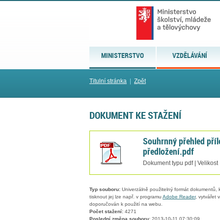
MINISTERSTVO
VZDĚLÁVÁNÍ
Titulní stránka
|
Zpět
DOKUMENT KE STAŽENÍ
Souhrnný přehled příl
předložení.pdf
Dokument typu pdf | Velikost
Typ souboru:
Univerzálně použitelný formát dokumentů, kt
tisknout jej lze např. v programu
Adobe Reader
, vytvářet
doporučován k použití na webu.
Počet stažení:
4271
Poslední změna souboru:
2013-10-11 07:30:09