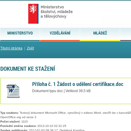
MINISTERSTVO
VZDĚLÁVÁNÍ
MLÁDEŽ
Titulní stránka
|
Zpět
DOKUMENT KE STAŽENÍ
Příloha č. 1 Žádost o udělení certifikace.doc
Dokument typu doc | Velikost 39,5 kB
Typ souboru:
Textový dokument Microsoft Office, vytvořený v editoru Word, otevřít lze v kancelářs
OpenOffice.org od verze 2.
Počet stažení:
1110
Poslední změna souboru:
2013-10-10 02:31:25
Soubor publikován:
2012-01-03 09:36:17, Drobilová Karolína