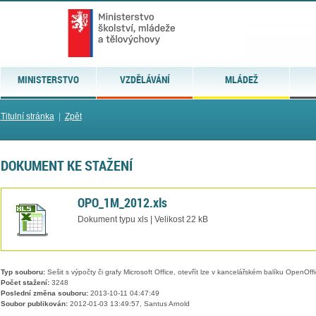
MINISTERSTVO
VZDĚLÁVÁNÍ
MLÁDEŽ
Titulní stránka
|
Zpět
DOKUMENT KE STAŽENÍ
OPO_1M_2012.xls
Dokument typu xls | Velikost 22 kB
Typ souboru:
Sešit s výpočty či grafy Microsoft Office, otevřít lze v kancelářském balíku OpenOffic
Počet stažení:
3248
Poslední změna souboru:
2013-10-11 04:47:49
Soubor publikován:
2012-01-03 13:49:57, Santus Arnold