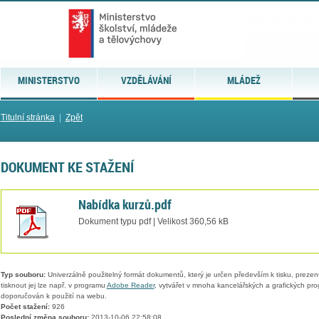
MINISTERSTVO
VZDĚLÁVÁNÍ
MLÁDEŽ
Titulní stránka
|
Zpět
DOKUMENT KE STAŽENÍ
Nabídka kurzů.pdf
Dokument typu pdf | Velikost 360,56 kB
Typ souboru:
Univerzálně použitelný formát dokumentů, který je určen především k tisku, prezen
tisknout jej lze např. v programu
Adobe Reader
, vytvářet v mnoha kancelářských a grafických pr
doporučován k použití na webu.
Počet stažení:
926
Poslední změna souboru:
2013-10-06 22:58:08