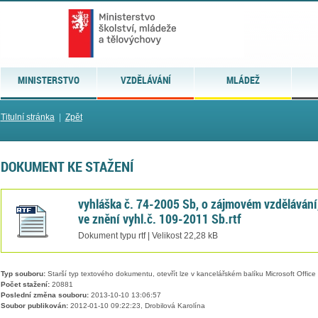
MINISTERSTVO
VZDĚLÁVÁNÍ
MLÁDEŽ
Titulní stránka
|
Zpět
DOKUMENT KE STAŽENÍ
vyhláška č. 74-2005 Sb, o zájmovém vzdělávání
ve znění vyhl.č. 109-2011 Sb.rtf
Dokument typu rtf | Velikost 22,28 kB
Typ souboru:
Starší typ textového dokumentu, otevřít lze v kancelářském balíku Microsoft Office
Počet stažení:
20881
Poslední změna souboru:
2013-10-10 13:06:57
Soubor publikován:
2012-01-10 09:22:23, Drobilová Karolína