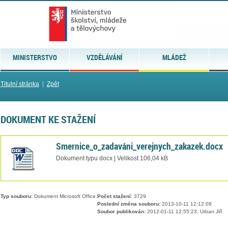
MINISTERSTVO
VZDĚLÁVÁNÍ
MLÁDEŽ
Titulní stránka
|
Zpět
DOKUMENT KE STAŽENÍ
Smernice_o_zadaváni_verejnych_zakazek.docx
Dokument typu docx | Velikost 106,04 kB
Typ souboru:
Dokument Microsoft Office.
Počet stažení:
3729
Poslední změna souboru:
2013-10-11 12:12:09
Soubor publikován:
2012-01-11 12:55:23, Urban Jiří