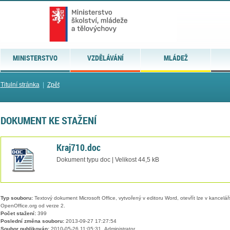
MINISTERSTVO
VZDĚLÁVÁNÍ
MLÁDEŽ
Titulní stránka
|
Zpět
DOKUMENT KE STAŽENÍ
Kraj710.doc
Dokument typu doc | Velikost 44,5 kB
Typ souboru:
Textový dokument Microsoft Office, vytvořený v editoru Word, otevřít lze v kancelářs
OpenOffice.org od verze 2.
Počet stažení:
399
Poslední změna souboru:
2013-09-27 17:27:54
Soubor publikován:
2010-05-26 11:05:31, Administrator