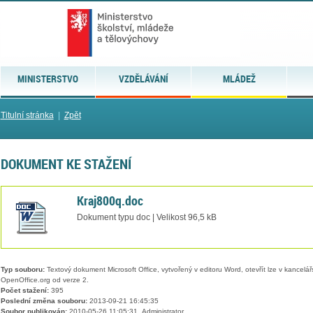
MINISTERSTVO
VZDĚLÁVÁNÍ
MLÁDEŽ
Titulní stránka
|
Zpět
DOKUMENT KE STAŽENÍ
Kraj800q.doc
Dokument typu doc | Velikost 96,5 kB
Typ souboru:
Textový dokument Microsoft Office, vytvořený v editoru Word, otevřít lze v kancelářs
OpenOffice.org od verze 2.
Počet stažení:
395
Poslední změna souboru:
2013-09-21 16:45:35
Soubor publikován:
2010-05-26 11:05:31, Administrator