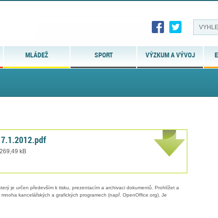
MLÁDEŽ
SPORT
VÝZKUM A VÝVOJ
E
17.1.2012.pdf
 269,49 kB
erý je určen především k tisku, prezentacím a archivaci dokumentů. Prohlížet a
 v mnoha kancelářských a grafických programech (např. OpenOffice.org). Je