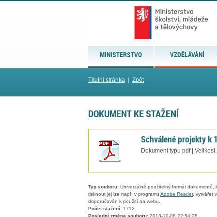
MINISTERSTVO
VZDĚLÁVÁNÍ
Titulní stránka
|
Zpět
DOKUMENT KE STAŽENÍ
Schválené projekty k 
Dokument typu pdf | Velikost
Typ souboru:
Univerzálně použitelný formát dokumentů, kt
tisknout jej lze např. v programu
Adobe Reader
, vytvářet
doporučován k použití na webu.
Počet stažení:
1712
Poslední změna souboru:
2013-10-08 22:54:28