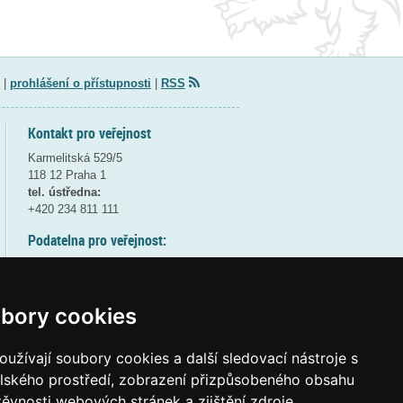
|
prohlášení o přístupnosti
|
RSS
Kontakt pro veřejnost
Karmelitská 529/5
118 12 Praha 1
tel. ústředna:
+420 234 811 111
Podatelna pro veřejnost:
pondělí a středa - 7:30-17:00
úterý a čtvrtek - 7:30-15:30
pátek - 7:30-14:00
bory cookies
8:30 - 9:30 - bezpečnostní přestávka
(více informací
ZDE
)
užívají soubory cookies a další sledovací nástroje s
elského prostředí, zobrazení přizpůsobeného obsahu
Elektronická podatelna:
těvnosti webových stránek a zjištění zdroje
posta@msmt
gov
cz