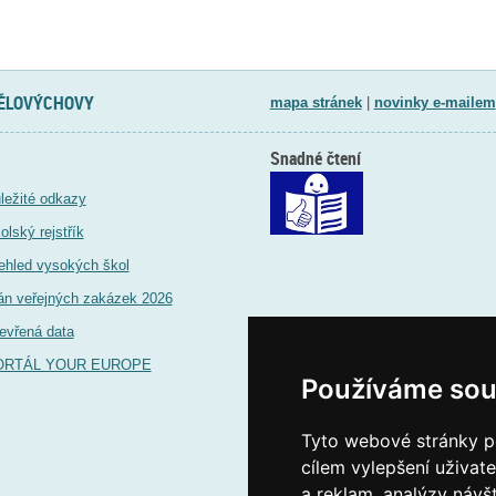
TĚLOVÝCHOVY
mapa stránek
|
novinky e-mailem
Snadné čtení
ležité odkazy
olský rejstřík
ehled vysokých škol
án veřejných zakázek 2026
evřená data
ORTÁL YOUR EUROPE
Používáme sou
Tyto webové stránky po
cílem vylepšení uživat
a reklam, analýzy návš