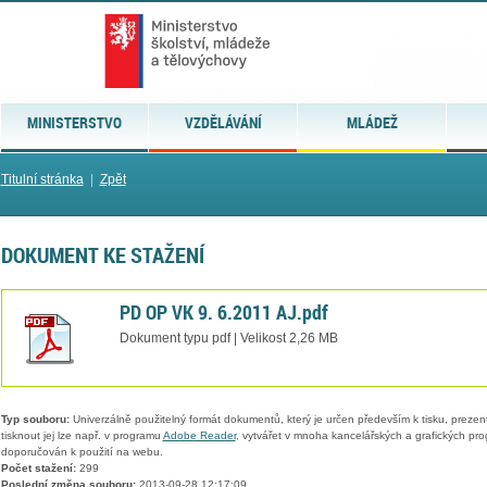
MINISTERSTVO
VZDĚLÁVÁNÍ
MLÁDEŽ
Titulní stránka
|
Zpět
DOKUMENT KE STAŽENÍ
PD OP VK 9. 6.2011 AJ.pdf
Dokument typu pdf | Velikost 2,26 MB
Typ souboru:
Univerzálně použitelný formát dokumentů, který je určen především k tisku, prezen
tisknout jej lze např. v programu
Adobe Reader
, vytvářet v mnoha kancelářských a grafických pr
doporučován k použití na webu.
Počet stažení:
299
Poslední změna souboru:
2013-09-28 12:17:09