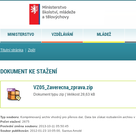
MINISTERSTVO
VZDĚLÁVÁNÍ
MLÁDEŽ
Titulní stránka
|
Zpět
DOKUMENT KE STAŽENÍ
VZ05_Zaverecna_zprava.zip
Dokument typu zip | Velikost 28,63 kB
Typ souboru:
Komprimovaný archiv vhodný pro přenos dat. Data lze získat rozbalením archivu 
Počet stažení:
2675
Poslední změna souboru:
2013-10-11 05:50:45
Soubor publikován:
2012-01-23 10:05:00, Santus Arnold