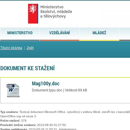
MINISTERSTVO
VZDĚLÁVÁNÍ
MLÁDEŽ
Titulní stránka
|
Zpět
DOKUMENT KE STAŽENÍ
Mag100y.doc
Dokument typu doc | Velikost 89 kB
Typ souboru:
Textový dokument Microsoft Office, vytvořený v editoru Word, otevřít lze v kancelářs
OpenOffice.org od verze 2.
Počet stažení:
379
Poslední změna souboru:
2013-09-30 01:27:50
Soubor publikován:
2010-05-26 11:05:31, Administrator