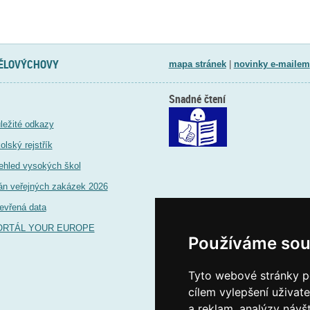
TĚLOVÝCHOVY
mapa stránek
|
novinky e-mailem
Snadné čtení
ležité odkazy
olský rejstřík
ehled vysokých škol
án veřejných zakázek 2026
evřená data
ORTÁL YOUR EUROPE
Používáme sou
Tyto webové stránky po
cílem vylepšení uživat
a reklam, analýzy návš