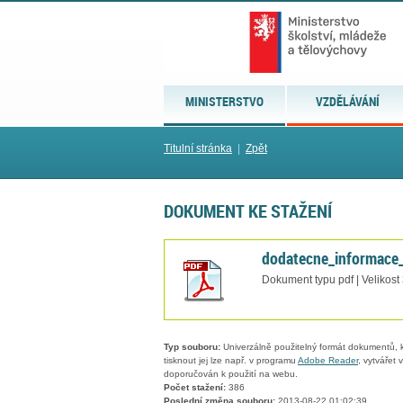
MINISTERSTVO
VZDĚLÁVÁNÍ
Titulní stránka
|
Zpět
DOKUMENT KE STAŽENÍ
dodatecne_informace
Dokument typu pdf | Velikost
Typ souboru:
Univerzálně použitelný formát dokumentů, kt
tisknout jej lze např. v programu
Adobe Reader
, vytvářet
doporučován k použití na webu.
Počet stažení:
386
Poslední změna souboru:
2013-08-22 01:02:39