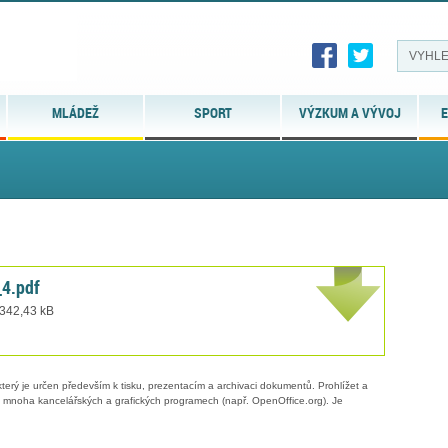
MLÁDEŽ
SPORT
VÝZKUM A VÝVOJ
E
_4.pdf
 342,43 kB
erý je určen především k tisku, prezentacím a archivaci dokumentů. Prohlížet a
 v mnoha kancelářských a grafických programech (např. OpenOffice.org). Je