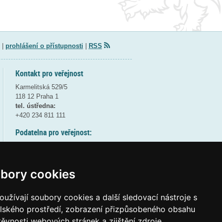
|
prohlášení o přístupnosti
|
RSS
Kontakt pro veřejnost
Karmelitská 529/5
118 12 Praha 1
tel. ústředna:
+420 234 811 111
Podatelna pro veřejnost:
pondělí a středa - 7:30-17:00
úterý a čtvrtek - 7:30-15:30
pátek - 7:30-14:00
bory cookies
8:30 - 9:30 - bezpečnostní přestávka
(více informací
ZDE
)
užívají soubory cookies a další sledovací nástroje s
elského prostředí, zobrazení přizpůsobeného obsahu
Elektronická podatelna:
těvnosti webových stránek a zjištění zdroje
posta@msmt
gov
cz