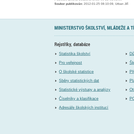
Soubor publikován:
2012-01-25 08:10:09, Urban Jiří
MINISTERSTVO ŠKOLSTVÍ, MLÁDEŽE A 
Rejstříky, databáze
Statistika školství
Dů
Pro veřejnost
Šk
O školské statistice
Př
Sběry statistických dat
Pl
Statistické výstupy a analýzy
Ot
Číselníky a klasifikace
P
Adresáře školských institucí