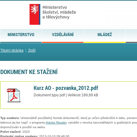
MINISTERSTVO
VZDĚLÁVÁNÍ
MLÁDEŽ
Titulní stránka
|
Zpět
DOKUMENT KE STAŽENÍ
Kurz AO - pozvanka_2012.pdf
Dokument typu pdf | Velikost 189,89 kB
Typ souboru:
Univerzálně použitelný formát dokumentů, který je určen především k tisku, prezen
tisknout jej lze např. v programu
Adobe Reader
, vytvářet v mnoha kancelářských a grafických pr
doporučován k použití na webu.
Počet stažení:
1023
Poslední změna souboru:
2013-10-10 09:46:00