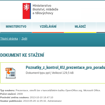
MINISTERSTVO
VZDĚLÁVÁNÍ
MLÁDEŽ
Titulní stránka
|
Zpět
DOKUMENT KE STAŽENÍ
Poznatky_z_kontrol_KU_prezentace_pro_porad
Dokument typu ppt | Velikost 129,5 kB
Typ souboru:
Prezentace, otevřít lze v kancelářském balíku OpenOffice.org, Microsoft Office.
Počet stažení:
2609
Poslední změna souboru:
2013-10-10 16:47:10
Soubor publikován:
2010-05-26 11:05:32, Administrator