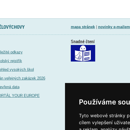
TĚLOVÝCHOVY
mapa stránek
|
novinky e-mailem
Snadné čtení
ležité odkazy
olský rejstřík
ehled vysokých škol
án veřejných zakázek 2026
evřená data
ORTÁL YOUR EUROPE
Používáme sou
Tyto webové stránky po
cílem vylepšení uživat
a reklam, analýzy návš