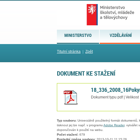
MINISTERSTVO
VZDĚLÁVÁNÍ
Titulní stránka
|
Zpět
DOKUMENT KE STAŽENÍ
18_336_2008_16Poky
Dokument typu pdf | Velikost
Typ souboru:
Univerzálně použitelný formát dokumentů, kt
tisknout jej lze např. v programu
Adobe Reader
, vytvářet
doporučován k použití na webu.
Počet stažení:
679
Poslední změna souboru:
2013-10-11 11:15:26