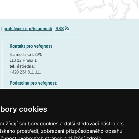
|
prohlášení o přístupnosti
|
RSS
Kontakt pro veřejnost
Karmelitská 529/5
118 12 Praha 1
tel. ústředna:
+420 234 811 111
Podatelna pro veřejnost:
pondělí a středa - 7:30-17:00
úterý a čtvrtek - 7:30-15:30
pátek - 7:30-14:00
bory cookies
8:30 - 9:30 - bezpečnostní přestávka
(více informací
ZDE
)
užívají soubory cookies a další sledovací nástroje s
elského prostředí, zobrazení přizpůsobeného obsahu
Elektronická podatelna:
těvnosti webových stránek a zjištění zdroje
posta@msmt
gov
cz