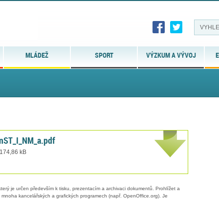
MLÁDEŽ
SPORT
VÝZKUM A VÝVOJ
E
nST_I_NM_a.pdf
 174,86 kB
erý je určen především k tisku, prezentacím a archivaci dokumentů. Prohlížet a
 v mnoha kancelářských a grafických programech (např. OpenOffice.org). Je