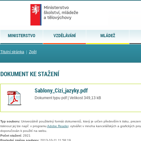
MINISTERSTVO
VZDĚLÁVÁNÍ
MLÁDEŽ
Titulní stránka
|
Zpět
DOKUMENT KE STAŽENÍ
Sablony_Cizi_jazyky.pdf
Dokument typu pdf | Velikost 349,13 kB
Typ souboru:
Univerzálně použitelný formát dokumentů, který je určen především k tisku, prezen
tisknout jej lze např. v programu
Adobe Reader
, vytvářet v mnoha kancelářských a grafických pr
doporučován k použití na webu.
Počet stažení:
2921
Poslední změna souboru:
2013-10-11 11:58:19