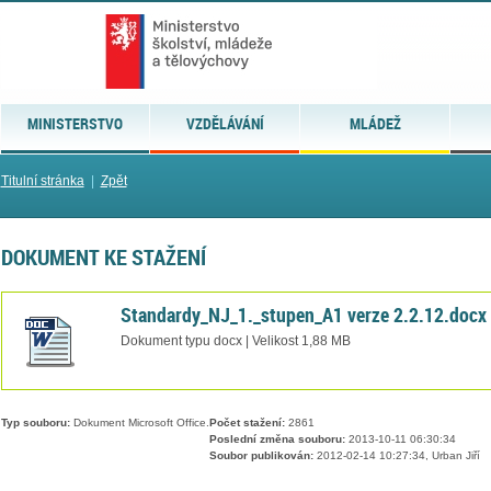
MINISTERSTVO
VZDĚLÁVÁNÍ
MLÁDEŽ
Titulní stránka
|
Zpět
DOKUMENT KE STAŽENÍ
Standardy_NJ_1._stupen_A1 verze 2.2.12.docx
Dokument typu docx | Velikost 1,88 MB
Typ souboru:
Dokument Microsoft Office.
Počet stažení:
2861
Poslední změna souboru:
2013-10-11 06:30:34
Soubor publikován:
2012-02-14 10:27:34, Urban Jiří