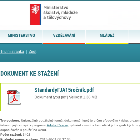
MINISTERSTVO
VZDĚLÁVÁNÍ
MLÁDEŽ
Titulní stránka
|
Zpět
DOKUMENT KE STAŽENÍ
StandardyFJA15ročník.pdf
Dokument typu pdf | Velikost 1,38 MB
Typ souboru:
Univerzálně použitelný formát dokumentů, který je určen především k tisku, prezen
tisknout jej lze např. v programu
Adobe Reader
, vytvářet v mnoha kancelářských a grafických pr
doporučován k použití na webu.
Počet stažení:
3402
Poslední změna souboru:
2013-10-11 08:37:03