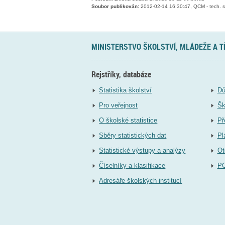
Soubor publikován:
2012-02-14 16:30:47, QCM - tech. s
MINISTERSTVO ŠKOLSTVÍ, MLÁDEŽE A 
Rejstříky, databáze
Statistika školství
Dů
Pro veřejnost
Šk
O školské statistice
Př
Sběry statistických dat
Pl
Statistické výstupy a analýzy
Ot
Číselníky a klasifikace
P
Adresáře školských institucí