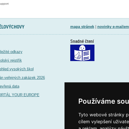
upport
TĚLOVÝCHOVY
mapa stránek
|
novinky e-mailem
Snadné čtení
ležité odkazy
olský rejstřík
ehled vysokých škol
án veřejných zakázek 2026
evřená data
ORTÁL YOUR EUROPE
Používáme sou
Tyto webové stránky po
cílem vylepšení uživat
a reklam, analýzy návš