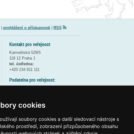
|
prohlášení o přístupnosti
|
RSS
Kontakt pro veřejnost
Karmelitská 529/5
118 12 Praha 1
tel. ústředna:
+420 234 811 111
Podatelna pro veřejnost:
pondělí a středa - 7:30-17:00
úterý a čtvrtek - 7:30-15:30
pátek - 7:30-14:00
bory cookies
8:30 - 9:30 - bezpečnostní přestávka
(více informací
ZDE
)
užívají soubory cookies a další sledovací nástroje s
elského prostředí, zobrazení přizpůsobeného obsahu
Elektronická podatelna:
těvnosti webových stránek a zjištění zdroje
posta@msmt
gov
cz