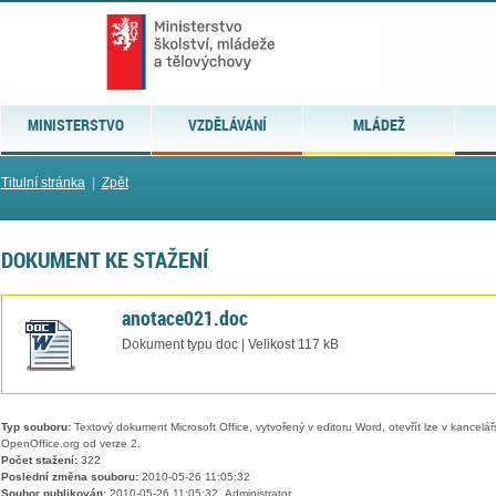
MINISTERSTVO
VZDĚLÁVÁNÍ
MLÁDEŽ
Titulní stránka
|
Zpět
DOKUMENT KE STAŽENÍ
anotace021.doc
Dokument typu doc | Velikost 117 kB
Typ souboru:
Textový dokument Microsoft Office, vytvořený v editoru Word, otevřít lze v kancelářs
OpenOffice.org od verze 2.
Počet stažení:
322
Poslední změna souboru:
2010-05-26 11:05:32
Soubor publikován:
2010-05-26 11:05:32, Administrator