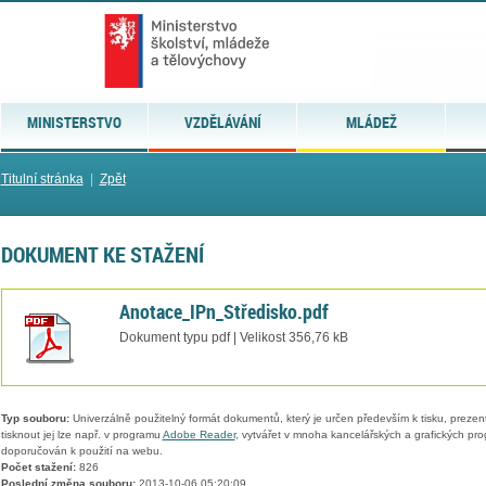
MINISTERSTVO
VZDĚLÁVÁNÍ
MLÁDEŽ
Titulní stránka
|
Zpět
DOKUMENT KE STAŽENÍ
Anotace_IPn_Středisko.pdf
Dokument typu pdf | Velikost 356,76 kB
Typ souboru:
Univerzálně použitelný formát dokumentů, který je určen především k tisku, prezen
tisknout jej lze např. v programu
Adobe Reader
, vytvářet v mnoha kancelářských a grafických pr
doporučován k použití na webu.
Počet stažení:
826
Poslední změna souboru:
2013-10-06 05:20:09