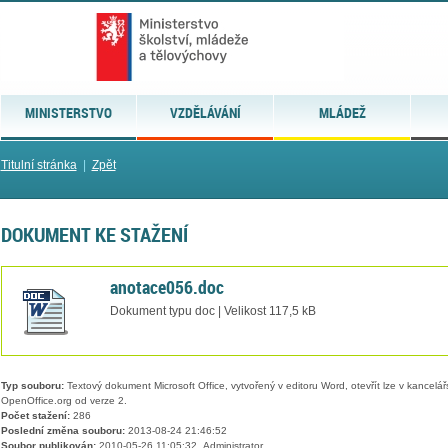
MINISTERSTVO
VZDĚLÁVÁNÍ
MLÁDEŽ
Titulní stránka
|
Zpět
DOKUMENT KE STAŽENÍ
anotace056.doc
Dokument typu doc | Velikost 117,5 kB
Typ souboru:
Textový dokument Microsoft Office, vytvořený v editoru Word, otevřít lze v kancelářs
OpenOffice.org od verze 2.
Počet stažení:
286
Poslední změna souboru:
2013-08-24 21:46:52
Soubor publikován:
2010-05-26 11:05:32, Administrator