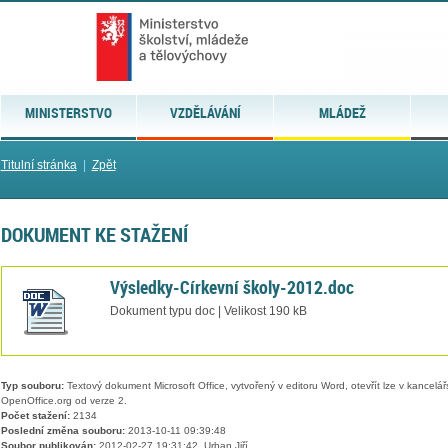
MINISTERSTVO
VZDĚLÁVÁNÍ
MLÁDEŽ
Titulní stránka
|
Zpět
DOKUMENT KE STAŽENÍ
Výsledky-Církevní školy-2012.doc
Dokument typu doc | Velikost 190 kB
Typ souboru:
Textový dokument Microsoft Office, vytvořený v editoru Word, otevřít lze v kancelářs
OpenOffice.org od verze 2.
Počet stažení:
2134
Poslední změna souboru:
2013-10-11 09:39:48
Soubor publikován:
2012-02-27 19:31:42, Urban Jiří