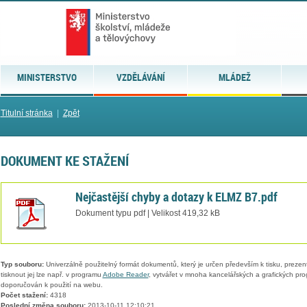
MINISTERSTVO
VZDĚLÁVÁNÍ
MLÁDEŽ
Titulní stránka
|
Zpět
DOKUMENT KE STAŽENÍ
Nejčastější chyby a dotazy k ELMZ B7.pdf
Dokument typu pdf | Velikost 419,32 kB
Typ souboru:
Univerzálně použitelný formát dokumentů, který je určen především k tisku, prezen
tisknout jej lze např. v programu
Adobe Reader
, vytvářet v mnoha kancelářských a grafických pr
doporučován k použití na webu.
Počet stažení:
4318
Poslední změna souboru:
2013-10-11 12:10:21