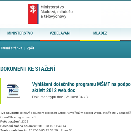
MINISTERSTVO
VZDĚLÁVÁNÍ
MLÁDEŽ
Titulní stránka
|
Zpět
DOKUMENT KE STAŽENÍ
Vyhlášení dotačního programu MŠMT na podpo
aktivit 2012 web.doc
Dokument typu doc | Velikost 84 kB
Typ souboru:
Textový dokument Microsoft Office, vytvořený v editoru Word, otevřít lze v kancelářs
OpenOffice.org od verze 2.
Počet stažení:
2322
Poslední změna souboru:
2013-10-10 11:43:14
Soubor publikován:
2012-03-05 15:33:59, Urban Jiří