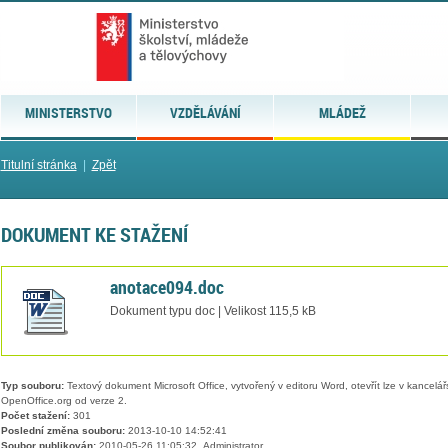
MINISTERSTVO
VZDĚLÁVÁNÍ
MLÁDEŽ
Titulní stránka
|
Zpět
DOKUMENT KE STAŽENÍ
anotace094.doc
Dokument typu doc | Velikost 115,5 kB
Typ souboru:
Textový dokument Microsoft Office, vytvořený v editoru Word, otevřít lze v kancelářs
OpenOffice.org od verze 2.
Počet stažení:
301
Poslední změna souboru:
2013-10-10 14:52:41
Soubor publikován:
2010-05-26 11:05:32, Administrator