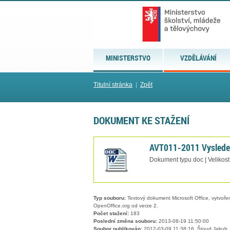
MINISTERSTVO
VZDĚLÁVÁNÍ
Titulní stránka
|
Zpět
DOKUMENT KE STAŽENÍ
AVT011-2011 Vyslede
Dokument typu doc | Velikost
Typ souboru:
Textový dokument Microsoft Office, vytvořený
OpenOffice.org od verze 2.
Počet stažení:
183
Poslední změna souboru:
2013-08-19 11:50:00
Soubor publikován:
2012-03-09 11:38:16, Štoud Jakub