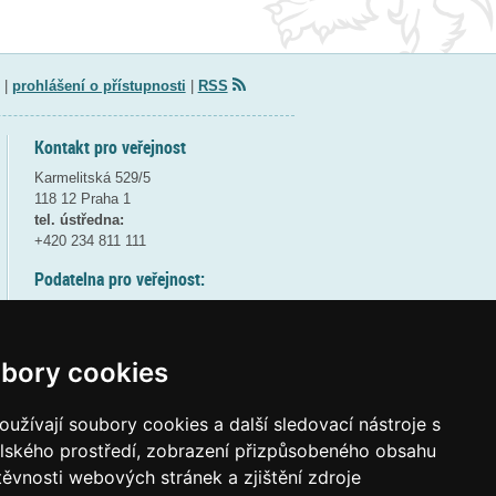
|
prohlášení o přístupnosti
|
RSS
Kontakt pro veřejnost
Karmelitská 529/5
118 12 Praha 1
tel. ústředna:
+420 234 811 111
Podatelna pro veřejnost:
pondělí a středa - 7:30-17:00
úterý a čtvrtek - 7:30-15:30
pátek - 7:30-14:00
bory cookies
8:30 - 9:30 - bezpečnostní přestávka
(více informací
ZDE
)
užívají soubory cookies a další sledovací nástroje s
elského prostředí, zobrazení přizpůsobeného obsahu
Elektronická podatelna:
těvnosti webových stránek a zjištění zdroje
posta@msmt
gov
cz