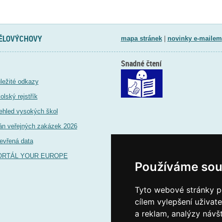
TĚLOVÝCHOVY
mapa stránek
|
novinky e-mailem
Snadné čtení
ležité odkazy
olský rejstřík
ehled vysokých škol
án veřejných zakázek 2026
evřená data
ORTÁL YOUR EUROPE
Používáme sou
Tyto webové stránky po
cílem vylepšení uživat
a reklam, analýzy návš