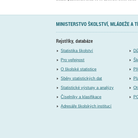
MINISTERSTVO ŠKOLSTVÍ, MLÁDEŽE A 
Rejstříky, databáze
Statistika školství
Dů
Pro veřejnost
Šk
O školské statistice
Př
Sběry statistických dat
Pl
Statistické výstupy a analýzy
Ot
Číselníky a klasifikace
P
Adresáře školských institucí