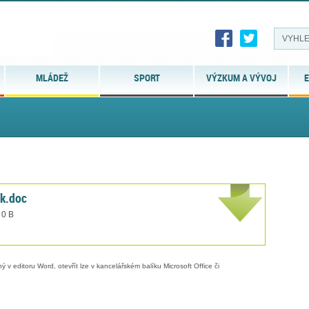
MLÁDEŽ
SPORT
VÝZKUM A VÝVOJ
E
k.doc
 0 B
 v editoru Word, otevřít lze v kancelářském balíku Microsoft Office či