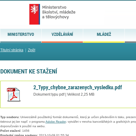
MINISTERSTVO
VZDĚLÁVÁNÍ
MLÁDEŽ
Titulní stránka
|
Zpět
DOKUMENT KE STAŽENÍ
2_Typy_chybne_zarazenych_vysledku.pdf
Dokument typu pdf | Velikost 2,25 MB
Typ souboru:
Univerzálně použitelný formát dokumentů, který je určen především k tisku, prezen
tisknout jej lze např. v programu
Adobe Reader
, vytvářet v mnoha kancelářských a grafických pr
doporučován k použití na webu.
Počet stažení:
1456
Poslední změna souboru:
2013-10-09 01:55:34