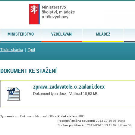
MINISTERSTVO
VZDĚLÁVÁNÍ
MLÁDEŽ
Titulní stránka
|
Zpět
DOKUMENT KE STAŽENÍ
zprava_zadavatele_o_zadani.docx
Dokument typu docx | Velikost 18,93 kB
Typ souboru:
Dokument Microsoft Office.
Počet stažení:
893
Poslední změna souboru:
2013-10-10 05:30:48
Soubor publikován:
2012-03-15 13:11:07, Urban Jiří