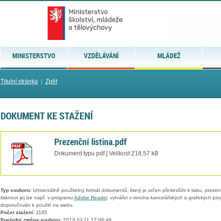
MINISTERSTVO
VZDĚLÁVÁNÍ
MLÁDEŽ
Titulní stránka
|
Zpět
DOKUMENT KE STAŽENÍ
Prezenční listina.pdf
Dokument typu pdf | Velikost 218,57 kB
Typ souboru:
Univerzálně použitelný formát dokumentů, který je určen především k tisku, prezen
tisknout jej lze např. v programu
Adobe Reader
, vytvářet v mnoha kancelářských a grafických pr
doporučován k použití na webu.
Počet stažení:
1185
Poslední změna souboru:
2013-10-11 12:06:49