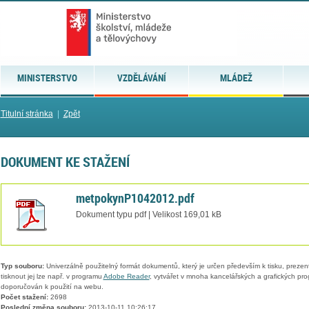
MINISTERSTVO
VZDĚLÁVÁNÍ
MLÁDEŽ
Titulní stránka
|
Zpět
DOKUMENT KE STAŽENÍ
metpokynP1042012.pdf
Dokument typu pdf | Velikost 169,01 kB
Typ souboru:
Univerzálně použitelný formát dokumentů, který je určen především k tisku, prezen
tisknout jej lze např. v programu
Adobe Reader
, vytvářet v mnoha kancelářských a grafických pr
doporučován k použití na webu.
Počet stažení:
2698
Poslední změna souboru:
2013-10-11 10:26:17