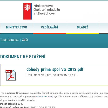
MINISTERSTVO
VZDĚLÁVÁNÍ
MLÁDEŽ
Titulní stránka
|
Zpět
DOKUMENT KE STAŽENÍ
dohody_prima_spol_VS_2012.pdf
Dokument typu pdf | Velikost 972,65 kB
Typ souboru:
Univerzálně použitelný formát dokumentů, který je určen především k tisku, prezen
tisknout jej lze např. v programu
Adobe Reader
, vytvářet v mnoha kancelářských a grafických pr
doporučován k použití na webu.
Počet stažení:
1383
Poslední změna souboru:
2013-10-08 21:34:15