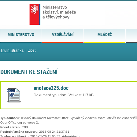
MINISTERSTVO
VZDĚLÁVÁNÍ
MLÁDEŽ
Titulní stránka
|
Zpět
DOKUMENT KE STAŽENÍ
anotace225.doc
Dokument typu doc | Velikost 117 kB
Typ souboru:
Textový dokument Microsoft Office, vytvořený v editoru Word, otevřít lze v kancelářs
OpenOffice.org od verze 2.
Počet stažení:
293
Poslední změna souboru:
2013-08-24 21:37:31
Soubor publikován:
2010-05-26 11:05:33, Administrator