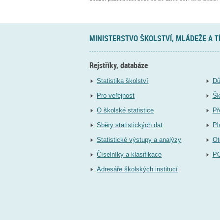
MINISTERSTVO ŠKOLSTVÍ, MLÁDEŽE A 
Rejstříky, databáze
Statistika školství
Dů
Pro veřejnost
Šk
O školské statistice
Př
Sběry statistických dat
Pl
Statistické výstupy a analýzy
Ot
Číselníky a klasifikace
P
Adresáře školských institucí