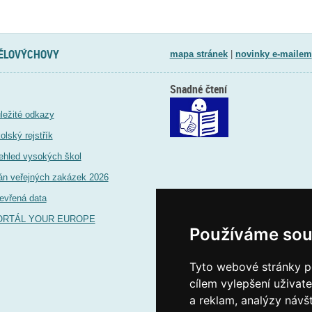
TĚLOVÝCHOVY
mapa stránek
|
novinky e-mailem
Snadné čtení
ležité odkazy
olský rejstřík
ehled vysokých škol
án veřejných zakázek 2026
evřená data
ORTÁL YOUR EUROPE
Používáme sou
Tyto webové stránky po
cílem vylepšení uživat
a reklam, analýzy návš