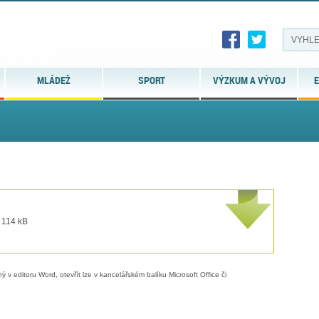
MLÁDEŽ
SPORT
VÝZKUM A VÝVOJ
E
 114 kB
 v editoru Word, otevřít lze v kancelářském balíku Microsoft Office či