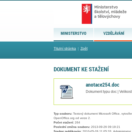
MINISTERSTVO
VZDĚLÁVÁNÍ
Titulní stránka
|
Zpět
DOKUMENT KE STAŽENÍ
anotace254.doc
Dokument typu doc | Velikost
Typ souboru:
Textový dokument Microsoft Office, vytvořený
OpenOffice.org od verze 2.
Počet stažení:
264
Poslední změna souboru:
2013-09-26 09:19:21
Soubor publikován:
2010-05-26 11:05:33, Administrator