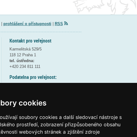
|
prohlášení o přístupnosti
|
RSS
Kontakt pro veřejnost
Karmelitská 529/5
118 12 Praha 1
tel. ústředna:
+420 234 811 111
Podatelna pro veřejnost:
pondělí a středa - 7:30-17:00
úterý a čtvrtek - 7:30-15:30
pátek - 7:30-14:00
bory cookies
8:30 - 9:30 - bezpečnostní přestávka
(více informací
ZDE
)
užívají soubory cookies a další sledovací nástroje s
elského prostředí, zobrazení přizpůsobeného obsahu
Elektronická podatelna:
těvnosti webových stránek a zjištění zdroje
posta@msmt
gov
cz