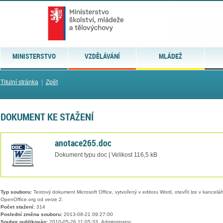
MINISTERSTVO
VZDĚLÁVÁNÍ
MLÁDEŽ
Titulní stránka
|
Zpět
DOKUMENT KE STAŽENÍ
anotace265.doc
Dokument typu doc | Velikost 116,5 kB
Typ souboru:
Textový dokument Microsoft Office, vytvořený v editoru Word, otevřít lze v kancelářs
OpenOffice.org od verze 2.
Počet stažení:
314
Poslední změna souboru:
2013-08-21 09:27:00
Soubor publikován:
2010-05-26 11:05:33, Administrator