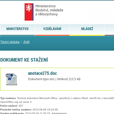
MINISTERSTVO
VZDĚLÁVÁNÍ
MLÁDEŽ
Titulní stránka
|
Zpět
DOKUMENT KE STAŽENÍ
anotace275.doc
Dokument typu doc | Velikost 115,5 kB
Typ souboru:
Textový dokument Microsoft Office, vytvořený v editoru Word, otevřít lze v kancelářs
OpenOffice.org od verze 2.
Počet stažení:
307
Poslední změna souboru:
2013-09-08 19:24:58
Soubor publikován:
2010-05-26 11:05:33, Administrator