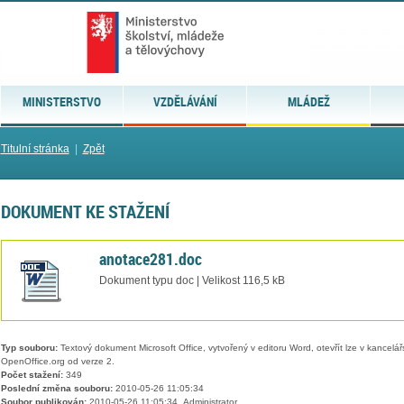
MINISTERSTVO
VZDĚLÁVÁNÍ
MLÁDEŽ
Titulní stránka
|
Zpět
DOKUMENT KE STAŽENÍ
anotace281.doc
Dokument typu doc | Velikost 116,5 kB
Typ souboru:
Textový dokument Microsoft Office, vytvořený v editoru Word, otevřít lze v kancelářs
OpenOffice.org od verze 2.
Počet stažení:
349
Poslední změna souboru:
2010-05-26 11:05:34
Soubor publikován:
2010-05-26 11:05:34, Administrator