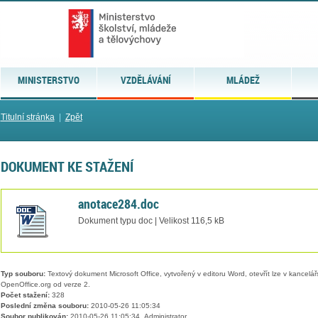
MINISTERSTVO
VZDĚLÁVÁNÍ
MLÁDEŽ
Titulní stránka
|
Zpět
DOKUMENT KE STAŽENÍ
anotace284.doc
Dokument typu doc | Velikost 116,5 kB
Typ souboru:
Textový dokument Microsoft Office, vytvořený v editoru Word, otevřít lze v kancelářs
OpenOffice.org od verze 2.
Počet stažení:
328
Poslední změna souboru:
2010-05-26 11:05:34
Soubor publikován:
2010-05-26 11:05:34, Administrator