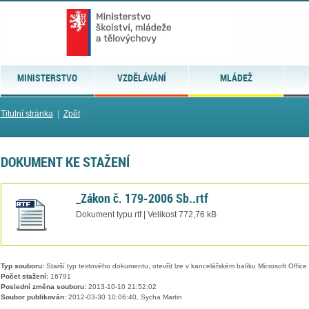
MINISTERSTVO
VZDĚLÁVÁNÍ
MLÁDEŽ
Titulní stránka
|
Zpět
DOKUMENT KE STAŽENÍ
_Zákon č. 179-2006 Sb..rtf
Dokument typu rtf | Velikost 772,76 kB
Typ souboru:
Starší typ textového dokumentu, otevřít lze v kancelářském balíku Microsoft Office
Počet stažení:
16791
Poslední změna souboru:
2013-10-10 21:52:02
Soubor publikován:
2012-03-30 10:06:40, Sycha Martin