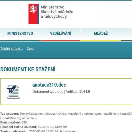
MINISTERSTVO
VZDĚLÁVÁNÍ
MLÁDEŽ
Titulní stránka
|
Zpět
DOKUMENT KE STAŽENÍ
anotace310.doc
Dokument typu doc | Velikost 114 kB
Typ souboru:
Textový dokument Microsoft Office, vytvořený v editoru Word, otevřít lze v kancelářs
OpenOffice.org od verze 2.
Počet stažení:
450
Poslední změna souboru:
2013-09-19 14:55:05
Soubor publikován:
2010-05-26 11:05:34, Administrator