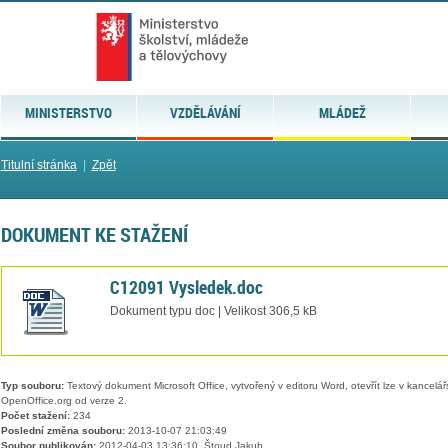
MINISTERSTVO
VZDĚLÁVÁNÍ
MLÁDEŽ
Titulní stránka
|
Zpět
DOKUMENT KE STAŽENÍ
C12091 Vysledek.doc
Dokument typu doc | Velikost 306,5 kB
Typ souboru:
Textový dokument Microsoft Office, vytvořený v editoru Word, otevřít lze v kancelářs
OpenOffice.org od verze 2.
Počet stažení:
234
Poslední změna souboru:
2013-10-07 21:03:49
Soubor publikován:
2012-04-03 13:36:10, Štoud Jakub