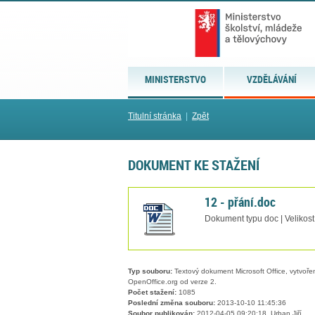
MINISTERSTVO
VZDĚLÁVÁNÍ
Titulní stránka
|
Zpět
DOKUMENT KE STAŽENÍ
12 - přání.doc
Dokument typu doc | Velikost
Typ souboru:
Textový dokument Microsoft Office, vytvořený
OpenOffice.org od verze 2.
Počet stažení:
1085
Poslední změna souboru:
2013-10-10 11:45:36
Soubor publikován:
2012-04-05 09:20:18, Urban Jiří