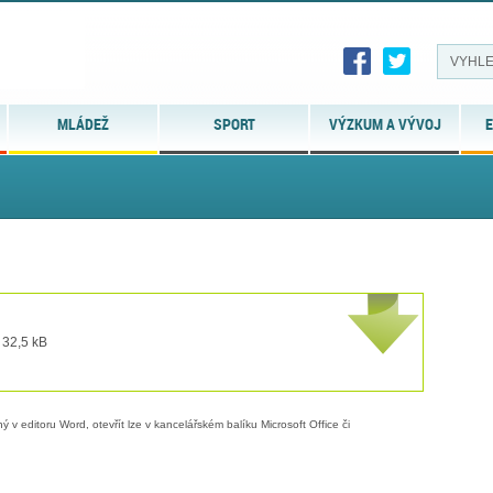
MLÁDEŽ
SPORT
VÝZKUM A VÝVOJ
E
 32,5 kB
 v editoru Word, otevřít lze v kancelářském balíku Microsoft Office či