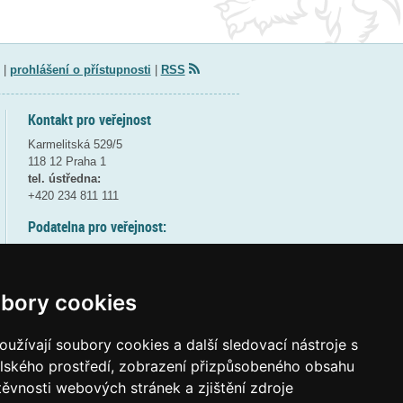
|
prohlášení o přístupnosti
|
RSS
Kontakt pro veřejnost
Karmelitská 529/5
118 12 Praha 1
tel. ústředna:
+420 234 811 111
Podatelna pro veřejnost:
pondělí a středa - 7:30-17:00
úterý a čtvrtek - 7:30-15:30
pátek - 7:30-14:00
bory cookies
8:30 - 9:30 - bezpečnostní přestávka
(více informací
ZDE
)
užívají soubory cookies a další sledovací nástroje s
elského prostředí, zobrazení přizpůsobeného obsahu
Elektronická podatelna:
těvnosti webových stránek a zjištění zdroje
posta@msmt
gov
cz