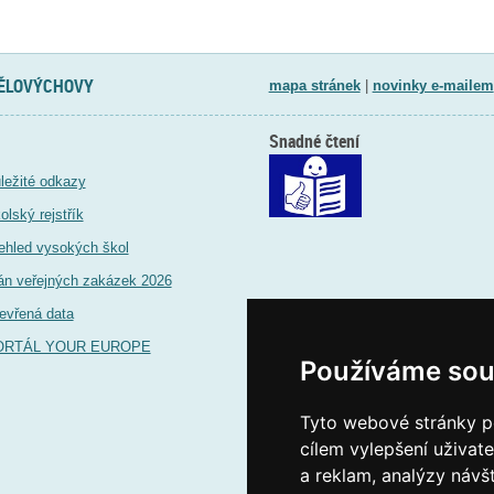
TĚLOVÝCHOVY
mapa stránek
|
novinky e-mailem
Snadné čtení
ležité odkazy
olský rejstřík
ehled vysokých škol
án veřejných zakázek 2026
evřená data
ORTÁL YOUR EUROPE
Používáme sou
Tyto webové stránky po
cílem vylepšení uživat
a reklam, analýzy návš