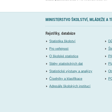
MINISTERSTVO ŠKOLSTVÍ, MLÁDEŽE A 
Rejstříky, databáze
Statistika školství
Dů
Pro veřejnost
Šk
O školské statistice
Př
Sběry statistických dat
Pl
Statistické výstupy a analýzy
Ot
Číselníky a klasifikace
P
Adresáře školských institucí