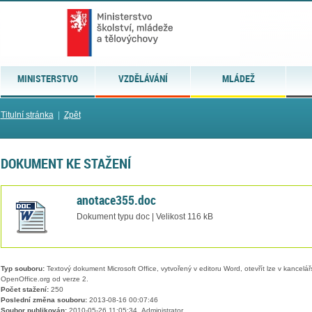
MINISTERSTVO
VZDĚLÁVÁNÍ
MLÁDEŽ
Titulní stránka
|
Zpět
DOKUMENT KE STAŽENÍ
anotace355.doc
Dokument typu doc | Velikost 116 kB
Typ souboru:
Textový dokument Microsoft Office, vytvořený v editoru Word, otevřít lze v kancelářs
OpenOffice.org od verze 2.
Počet stažení:
250
Poslední změna souboru:
2013-08-16 00:07:46
Soubor publikován:
2010-05-26 11:05:34, Administrator