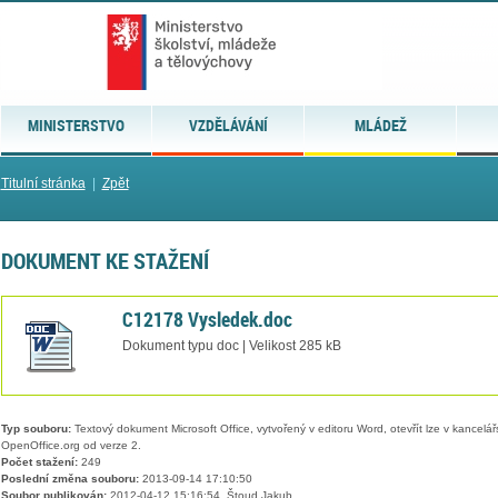
MINISTERSTVO
VZDĚLÁVÁNÍ
MLÁDEŽ
Titulní stránka
|
Zpět
DOKUMENT KE STAŽENÍ
C12178 Vysledek.doc
Dokument typu doc | Velikost 285 kB
Typ souboru:
Textový dokument Microsoft Office, vytvořený v editoru Word, otevřít lze v kancelářs
OpenOffice.org od verze 2.
Počet stažení:
249
Poslední změna souboru:
2013-09-14 17:10:50
Soubor publikován:
2012-04-12 15:16:54, Štoud Jakub