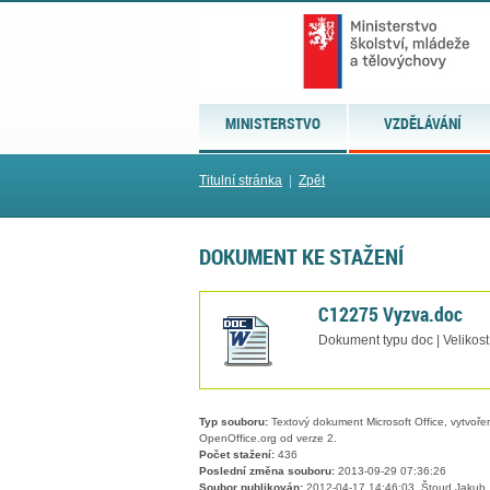
MINISTERSTVO
VZDĚLÁVÁNÍ
Titulní stránka
|
Zpět
DOKUMENT KE STAŽENÍ
C12275 Vyzva.doc
Dokument typu doc | Velikost
Typ souboru:
Textový dokument Microsoft Office, vytvořený
OpenOffice.org od verze 2.
Počet stažení:
436
Poslední změna souboru:
2013-09-29 07:36:26
Soubor publikován:
2012-04-17 14:46:03, Štoud Jakub