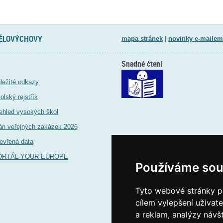
TĚLOVÝCHOVY
mapa stránek
|
novinky e-mailem
Snadné čtení
ležité odkazy
olský rejstřík
ehled vysokých škol
án veřejných zakázek 2026
evřená data
ORTÁL YOUR EUROPE
Používáme sou
Tyto webové stránky po
cílem vylepšení uživat
a reklam, analýzy návš