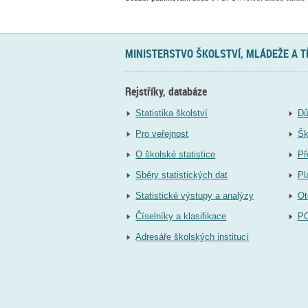
MINISTERSTVO ŠKOLSTVÍ, MLÁDEŽE A 
Rejstříky, databáze
Statistika školství
Dů
Pro veřejnost
Šk
O školské statistice
Př
Sběry statistických dat
Pl
Statistické výstupy a analýzy
Ot
Číselníky a klasifikace
P
Adresáře školských institucí