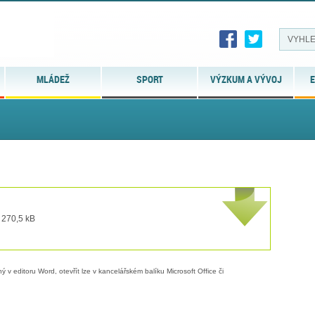
MLÁDEŽ
SPORT
VÝZKUM A VÝVOJ
E
 270,5 kB
 v editoru Word, otevřít lze v kancelářském balíku Microsoft Office či