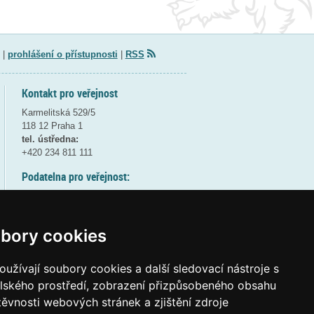
|
prohlášení o přístupnosti
|
RSS
Kontakt pro veřejnost
Karmelitská 529/5
118 12 Praha 1
tel. ústředna:
+420 234 811 111
Podatelna pro veřejnost:
pondělí a středa - 7:30-17:00
úterý a čtvrtek - 7:30-15:30
pátek - 7:30-14:00
bory cookies
8:30 - 9:30 - bezpečnostní přestávka
(více informací
ZDE
)
užívají soubory cookies a další sledovací nástroje s
elského prostředí, zobrazení přizpůsobeného obsahu
Elektronická podatelna:
těvnosti webových stránek a zjištění zdroje
posta@msmt
gov
cz