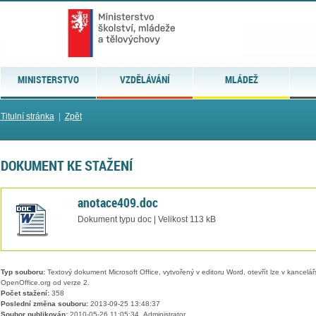
MINISTERSTVO
VZDĚLÁVÁNÍ
MLÁDEŽ
Titulní stránka
|
Zpět
DOKUMENT KE STAŽENÍ
anotace409.doc
Dokument typu doc | Velikost 113 kB
Typ souboru:
Textový dokument Microsoft Office, vytvořený v editoru Word, otevřít lze v kancelářs
OpenOffice.org od verze 2.
Počet stažení:
358
Poslední změna souboru:
2013-09-25 13:48:37
Soubor publikován:
2010-05-26 11:05:34, Administrator